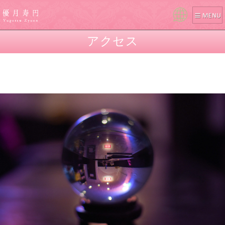
Pow
ered
アクセス
by