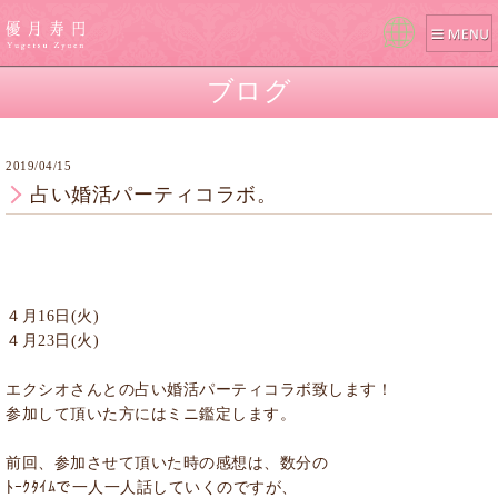
Pow
ered
ブログ
by
2019/04/15
占い婚活パーティコラボ。
４月16日(火)
４月23日(火)
エクシオさんとの占い婚活パーティコラボ致します！
参加して頂いた方にはミニ鑑定します。
前回、参加させて頂いた時の感想は、数分の
ﾄｰｸﾀｲﾑで一人一人話していくのですが、